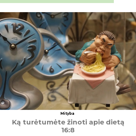
Mityba
K
ą
t
u
r
ė
t
u
m
ė
t
e
ž
i
n
o
t
i
a
p
i
e
d
i
e
t
ą
1
6
:
8