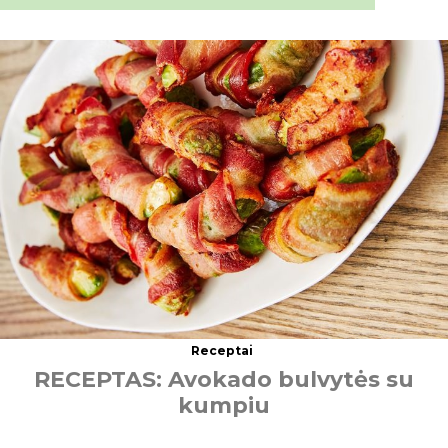
Receptai
R
E
C
E
P
T
A
S
:
A
v
o
k
a
d
o
b
u
l
v
y
t
ė
s
s
u
k
u
m
p
i
u