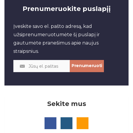
Prenumeruokite puslapįį
Įveskite savo el. pašto adresą, kad
užsiprenumeruotumėte šį puslapį ir
gautumėte pranešimus apie naujus
straipsnius.
Sekite mus