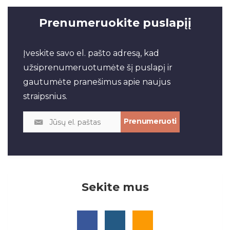
Prenumeruokite puslapįį
Įveskite savo el. pašto adresą, kad
užsiprenumeruotumėte šį puslapį ir
gautumėte pranešimus apie naujus
straipsnius.
Sekite mus