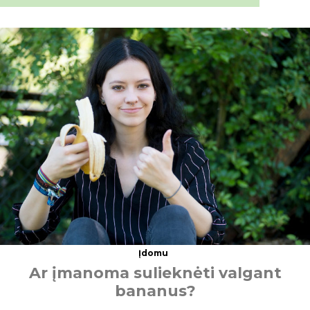
Įdomu
A
r
į
m
a
n
o
m
a
s
u
l
i
e
k
n
ė
t
i
v
a
l
g
a
n
t
b
a
n
a
n
u
s
?