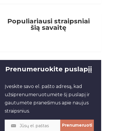
Populiariausi straipsniai
šią savaitę
Prenumeruokite puslapįį
Įveskite savo el. pašto adresą, kad
užsiprenumeruotumėte šį puslapį ir
gautumėte pranešimus apie naujus
straipsnius.