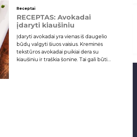
Receptai
R
E
C
E
P
T
A
S
:
A
v
o
k
a
d
a
i
į
d
a
r
y
t
i
k
i
a
u
š
i
n
i
u
Įdaryti avokadai yra vienas iš daugelio
būdų valgyti šiuos vaisius. Kreminės
tekstūros avokadai puikiai dera su
kiaušiniu ir traškia šonine. Tai gali būti
super pusryčiai ar sveikas užkandis, kuris
jus privers judėti! Kalorijos (viena porcija)
: 220 kcal Porcijos: 4