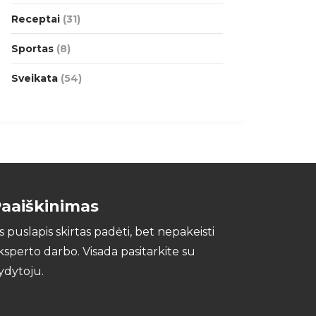
Receptai
(31)
Sportas
(8)
Sveikata
(54)
aaiškinimas
is puslapis skirtas padėti, bet nepakeisti
ksperto darbo. Visada pasitarkite su
ydytoju.