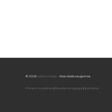
© 2026
Sveika Panda
. Visos teisės saugomos.
Privatumo politika
|
Naudojimo sąlygos
|
kontaktai