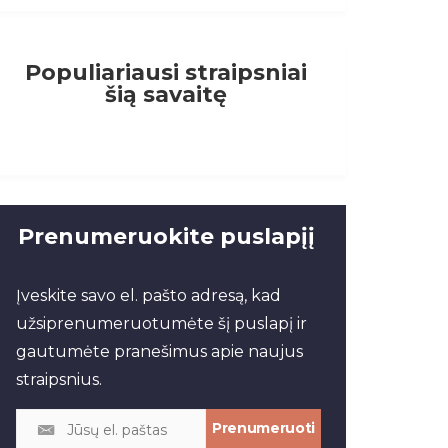
Populiariausi straipsniai
šią savaitę
Prenumeruokite puslapįį
Įveskite savo el. pašto adresą, kad
užsiprenumeruotumėte šį puslapį ir
gautumėte pranešimus apie naujus
straipsnius.