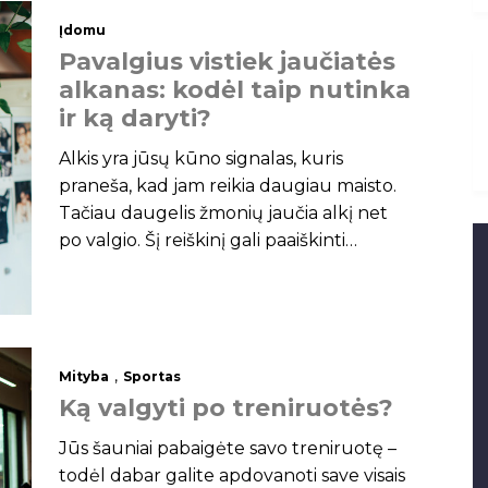
Įdomu
P
a
v
a
l
g
i
u
s
v
i
s
t
i
e
k
j
a
u
č
i
a
t
ė
s
a
l
k
a
n
a
s
:
k
o
d
ė
l
t
a
i
p
n
u
t
i
n
k
a
i
r
k
ą
d
a
r
y
t
i
?
Alkis yra jūsų kūno signalas, kuris
praneša, kad jam reikia daugiau maisto.
Tačiau daugelis žmonių jaučia alkį net
po valgio. Šį reiškinį gali paaiškinti
daugybė veiksnių, įskaitant dietą,
hormonus ar gyvenimo būdą. Šis
straipsnis padės paaiškinti, kodėl po
valgio galite
,
Mityba
Sportas
K
ą
v
a
l
g
y
t
i
p
o
t
r
e
n
i
r
u
o
t
ė
s
?
Jūs šauniai pabaigėte savo treniruotę –
todėl dabar galite apdovanoti save visais