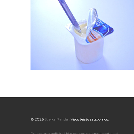
© 2026
Sveika Panda
. Visos teisės saugomos.
Privatumo politika
|
Naudojimo sąlygos
|
kontaktai