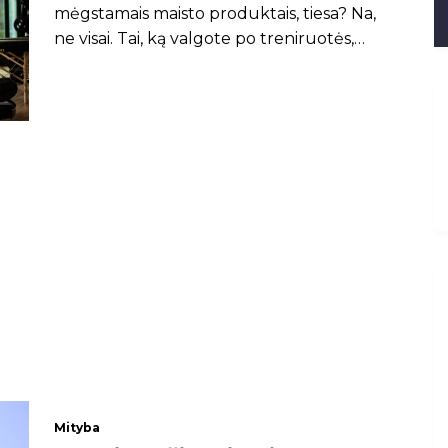
mėgstamais maisto produktais, tiesa? Na,
ne visai. Tai, ką valgote po treniruotės,
turi atitikti tam tikrus mitybos
reikalavimus, jei norite pasiekti savo
tiklsus (pvz: numesti svorio ar priaugti
Mityba