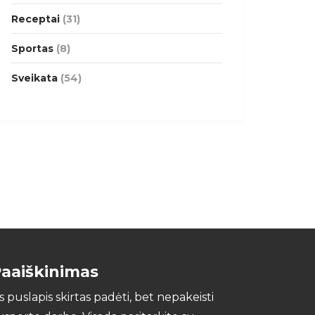
Receptai
(31)
Sportas
(8)
Sveikata
(54)
aaiškinimas
is puslapis skirtas padėti, bet nepakeisti