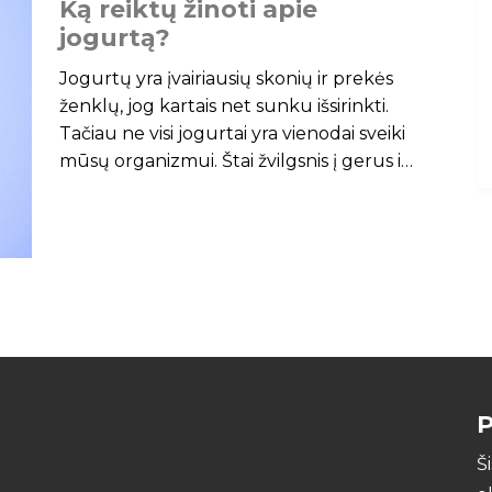
K
ą
r
e
i
k
t
ų
ž
i
n
o
t
i
a
p
i
e
j
o
g
u
r
t
ą
?
Jogurtų yra įvairiausių skonių ir prekės
ženklų, jog kartais net sunku išsirinkti.
Tačiau ne visi jogurtai yra vienodai sveiki
mūsų organizmui. Štai žvilgsnis į gerus ir
mažiau gerus šio pieno gaminio
pagrindus. Kodėl jogurtas yra
naudingas? Jogurte, priklausomai nuo
rūšies
P
Š