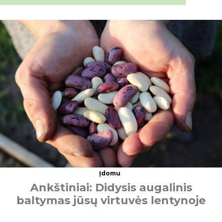
Įdomu
A
n
k
š
t
i
n
i
a
i
:
D
i
d
y
s
i
s
a
u
g
a
l
i
n
i
s
b
a
l
t
y
m
a
s
j
ū
s
ų
v
i
r
t
u
v
ė
s
l
e
n
t
y
n
o
j
e