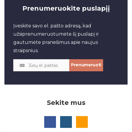
Prenumeruokite puslapįį
Įveskite savo el. pašto adresą, kad
užsiprenumeruotumėte šį puslapį ir
gautumėte pranešimus apie naujus
straipsnius.
Sekite mus