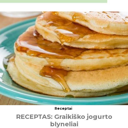
Receptai
R
E
C
E
P
T
A
S
:
G
r
a
i
k
i
š
k
o
j
o
g
u
r
t
o
b
l
y
n
e
l
i
a
i