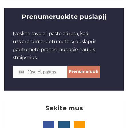
Prenumeruokite puslapįį
Įveskite savo el. pašto adresą, kad
užsiprenumeruotumėte šį puslapį ir
gautumėte pranešimus apie naujus
straipsnius.
Sekite mus