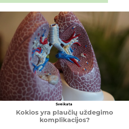
Sveikata
K
o
k
i
o
s
y
r
a
p
l
a
u
č
i
ų
u
ž
d
e
g
i
m
o
k
o
m
p
l
i
k
a
c
i
j
o
s
?