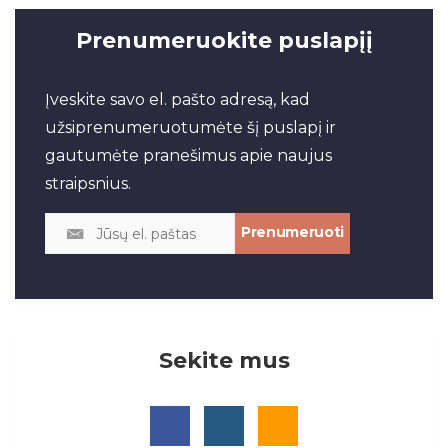
Prenumeruokite puslapįį
Įveskite savo el. pašto adresą, kad
užsiprenumeruotumėte šį puslapį ir
gautumėte pranešimus apie naujus
straipsnius.
Sekite mus