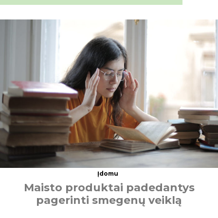
Įdomu
M
a
i
s
t
o
p
r
o
d
u
k
t
a
i
p
a
d
e
d
a
n
t
y
s
p
a
g
e
r
i
n
t
i
s
m
e
g
e
n
ų
v
e
i
k
l
ą