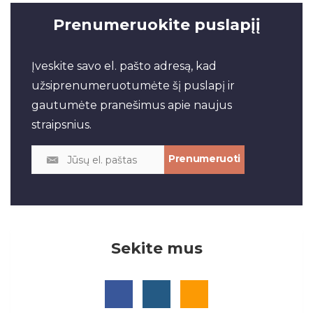
Prenumeruokite puslapįį
Įveskite savo el. pašto adresą, kad
užsiprenumeruotumėte šį puslapį ir
gautumėte pranešimus apie naujus
straipsnius.
Sekite mus