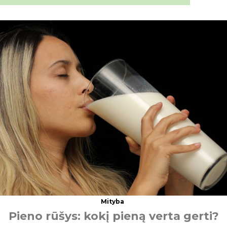
Mityba
P
i
e
n
o
r
ū
š
y
s
:
k
o
k
į
p
i
e
n
ą
v
e
r
t
a
g
e
r
t
i
?