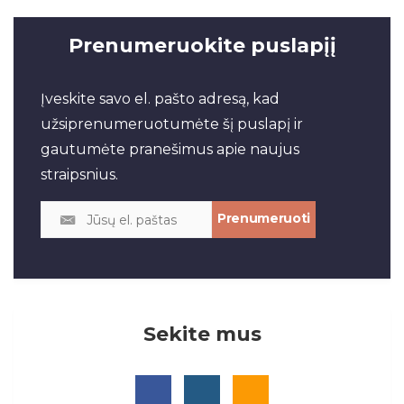
Prenumeruokite puslapįį
Įveskite savo el. pašto adresą, kad
užsiprenumeruotumėte šį puslapį ir
gautumėte pranešimus apie naujus
straipsnius.
Sekite mus