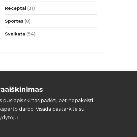
Receptai
(31)
Sportas
(8)
Sveikata
(54)
aaiškinimas
is puslapis skirtas padėti, bet nepakeisti
ksperto darbo. Visada pasitarkite su
ydytoju.