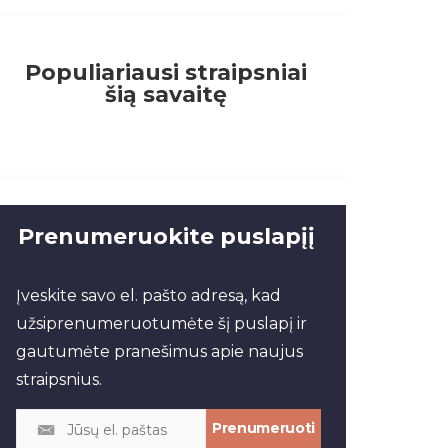
Populiariausi straipsniai
šią savaitę
Prenumeruokite puslapįį
Įveskite savo el. pašto adresą, kad
užsiprenumeruotumėte šį puslapį ir
gautumėte pranešimus apie naujus
straipsnius.