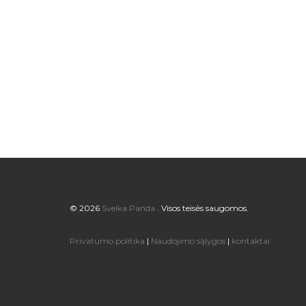
© 2026
Sveika Panda
. Visos teisės saugomos.
Privatumo politika
|
Naudojimo sąlygos
|
kontaktai