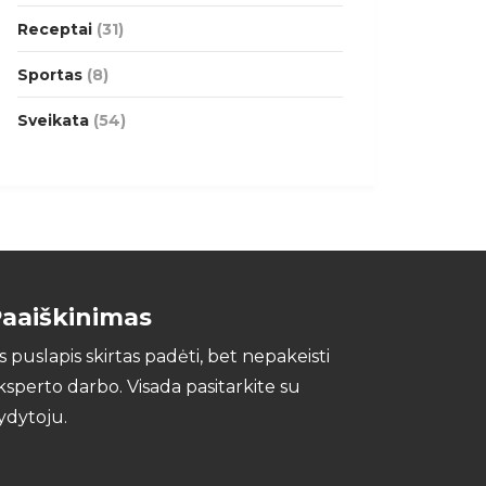
Receptai
(31)
Sportas
(8)
Sveikata
(54)
aaiškinimas
is puslapis skirtas padėti, bet nepakeisti
ksperto darbo. Visada pasitarkite su
ydytoju.