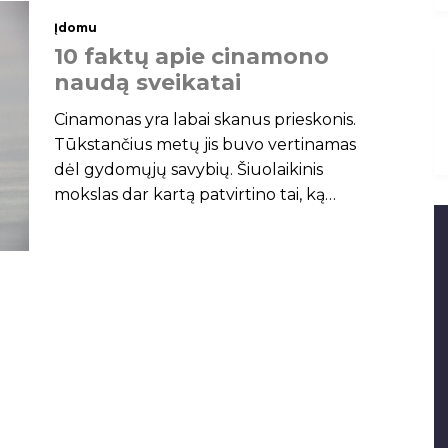
Įdomu
1
0
f
a
k
t
ų
a
p
i
e
c
i
n
a
m
o
n
o
n
a
u
d
ą
s
v
e
i
k
a
t
a
i
Cinamonas yra labai skanus prieskonis.
Tūkstančius metų jis buvo vertinamas
dėl gydomųjų savybių. Šiuolaikinis
mokslas dar kartą patvirtino tai, ką
žmonės žinojo per amžius. Čia rasite 10
faktų apie cinamono naudą sveikatai,
kuriuos palaiko moksliniai tyrimai. 1.
Cinamone yra daug