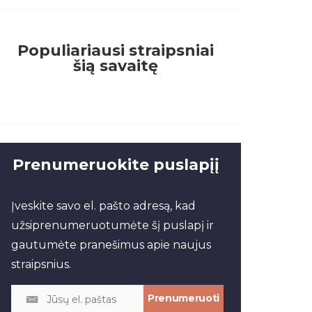
Populiariausi straipsniai
šią savaitę
Prenumeruokite puslapįį
Įveskite savo el. pašto adresą, kad
užsiprenumeruotumėte šį puslapį ir
gautumėte pranešimus apie naujus
straipsnius.