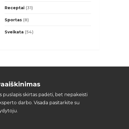
Receptai
(31)
Sportas
(8)
Sveikata
(54)
aaiškinimas
is puslapis skirtas padėti, bet nepakeisti
ksperto darbo. Visada pasitarkite su
ydytoju.