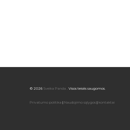
© 2026
Sveika Panda
. Visos teisės saugomos.
Privatumo politika
|
Naudojimo sąlygos
|
kontaktai