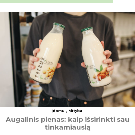
,
Įdomu
Mityba
A
u
g
a
l
i
n
i
s
p
i
e
n
a
s
:
k
a
i
p
i
š
s
i
r
i
n
k
t
i
s
a
u
t
i
n
k
a
m
i
a
u
s
i
ą