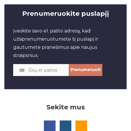
Prenumeruokite puslapįį
Įveskite savo el. pašto adresą, kad
užsiprenumeruotumėte šį puslapį ir
gautumėte pranešimus apie naujus
straipsnius.
Sekite mus