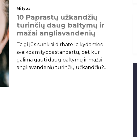
Mityba
1
0
P
a
p
r
a
s
t
ų
u
ž
k
a
n
d
ž
i
ų
t
u
r
i
n
č
i
ų
d
a
u
g
b
a
l
t
y
m
ų
i
r
m
a
ž
a
i
a
n
g
l
i
a
v
a
n
d
e
n
i
ų
Taigi jūs sunkiai dirbate laikydamiesi
sveikos mitybos standartų, bet kur
galima gauti daug baltymų ir mažai
angliavandenių turinčių užkandžių?
Kodėl taip sunku rasti užkandžių,
atitinkančių šį kriterijų!? Į savo mitybą
tikrai galite įtraukti daugiau neriebios
mėsos ir sūrio, kad padidintumėte