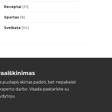
Receptai
(31)
Sportas
(8)
Sveikata
(54)
aaiškinimas
is puslapis skirtas padėti, bet nepakeisti
ksperto darbo. Visada pasitarkite su
ydytoju.