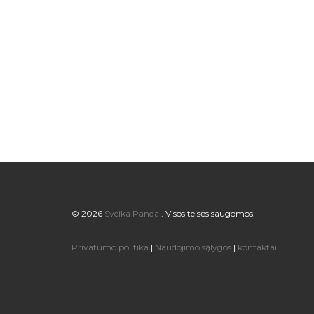
© 2026
Sveika Panda
. Visos teisės saugomos.
Privatumo politika
|
Naudojimo sąlygos
|
kontaktai