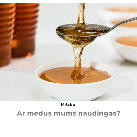
Mityba
A
r
m
e
d
u
s
m
u
m
s
n
a
u
d
i
n
g
a
s
?