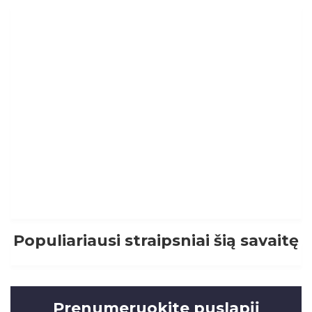
Populiariausi straipsniai šią savaitę
Prenumeruokite puslapįį