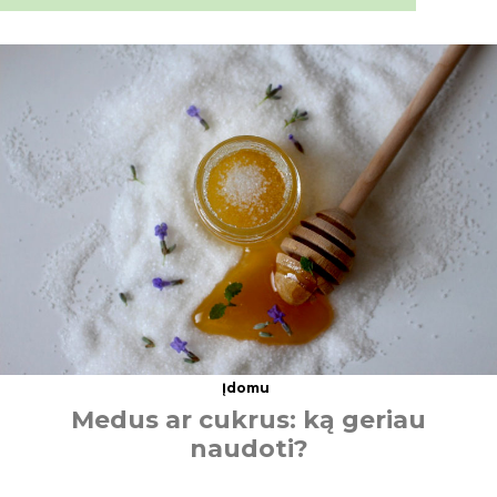
Įdomu
M
e
d
u
s
a
r
c
u
k
r
u
s
:
k
ą
g
e
r
i
a
u
n
a
u
d
o
t
i
?