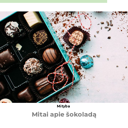
Mityba
M
i
t
a
i
a
p
i
e
š
o
k
o
l
a
d
ą