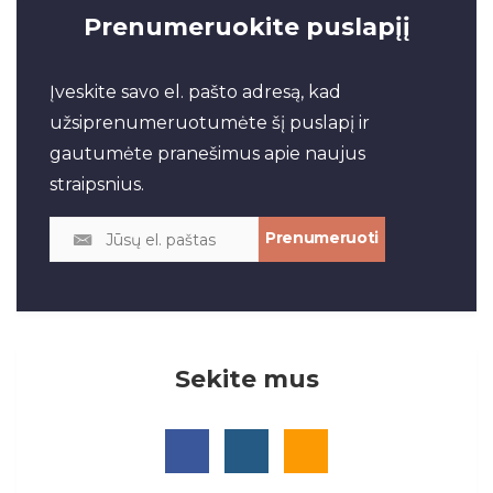
Prenumeruokite puslapįį
Įveskite savo el. pašto adresą, kad
užsiprenumeruotumėte šį puslapį ir
gautumėte pranešimus apie naujus
straipsnius.
Sekite mus