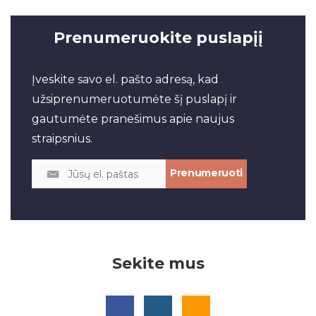
Prenumeruokite puslapįį
Įveskite savo el. pašto adresą, kad
užsiprenumeruotumėte šį puslapį ir
gautumėte pranešimus apie naujus
straipsnius.
Sekite mus