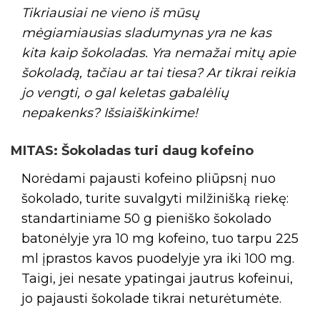
Tikriausiai ne vieno iš mūsų
mėgiamiausias sladumynas yra ne kas
kita kaip šokoladas. Yra nemažai mitų apie
šokoladą, tačiau ar tai tiesa? Ar tikrai reikia
jo vengti, o gal keletas gabalėlių
nepakenks? Išsiaiškinkime!
MITAS: Šokoladas turi daug kofeino
Norėdami pajausti kofeino pliūpsnį nuo
šokolado, turite suvalgyti milžinišką riekę:
standartiniame 50 g pieniško šokolado
batonėlyje yra 10 mg kofeino, tuo tarpu 225
ml įprastos kavos puodelyje yra iki 100 mg.
Taigi, jei nesate ypatingai jautrus kofeinui,
jo pajausti šokolade tikrai neturėtumėte.