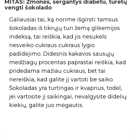
MITAS: Žmonės, sergantys diabetu, turėtų
vengti šokolado
Galiausiai tai, ką norime išgirsti: tamsus
šokoladas iš tikrųjų turi žemą glikemijos
indeksą, tai reiškia, kad jis nesukels
nesveiko cukraus cukraus lygio
padidėjimo. Didesnis kakavos sausųjų
medžiagų procentas paprastai reiškia, kad
pridedama mažiau cukraus, bet tai
nereiškia, kad galite jį vartoti be saiko.
Šokoladas yra turtingas ir kvapnus, todėl,
jei vartosite jį saikingai, nevalgysite didelių
kiekių, galite juo mėgautis.