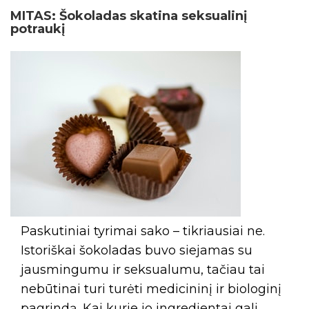
MITAS: Šokoladas skatina seksualinį
potraukį
Paskutiniai tyrimai sako – tikriausiai ne.
Istoriškai šokoladas buvo siejamas su
jausmingumu ir seksualumu, tačiau tai
nebūtinai turi turėti medicininį ir biologinį
pagrindą. Kai kurie jo ingredientai gali