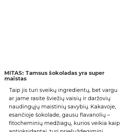
MITAS: Tamsus šokoladas yra super
maistas
Taip jis turi sveikų ingredientų, bet vargu
ar jame rasite šviežių vaisių ir daržovių
naudingųjų maistinių savybių. Kakavoje,
esančioje šokolade, gausu flavanolių –
fitocheminių medžiagų, kurios veikia kaip
antioksidantai, turi priešuždegiminį