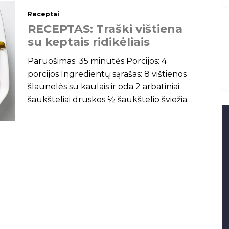
Receptai
R
E
C
E
P
T
A
S
:
T
r
a
š
k
i
v
i
š
t
i
e
n
a
s
u
k
e
p
t
a
i
s
r
i
d
i
k
ė
l
i
a
i
s
Paruošimas: 35 minutės Porcijos: 4
porcijos Ingredientų sąrašas: 8 vištienos
šlaunelės su kaulais ir oda 2 arbatiniai
šaukšteliai druskos ½ šaukštelio šviežiai
maltų juodųjų pipirų ¼ puodelis
alyvuogių aliejaus (reikės padalinti) 1
raudonas svogūnas, supjaustytas į 8
gabalėlius 2 skiltelės