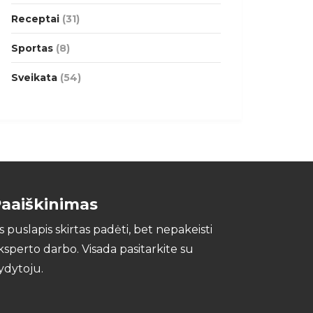
Receptai
(31)
Sportas
(8)
Sveikata
(54)
aaiškinimas
is puslapis skirtas padėti, bet nepakeisti
ksperto darbo. Visada pasitarkite su
ydytoju.