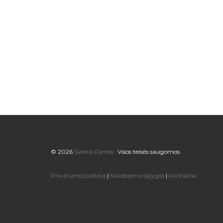
© 2026
Sveika Panda
. Visos teisės saugomos.
Privatumo politika
|
Naudojimo sąlygos
|
kontaktai