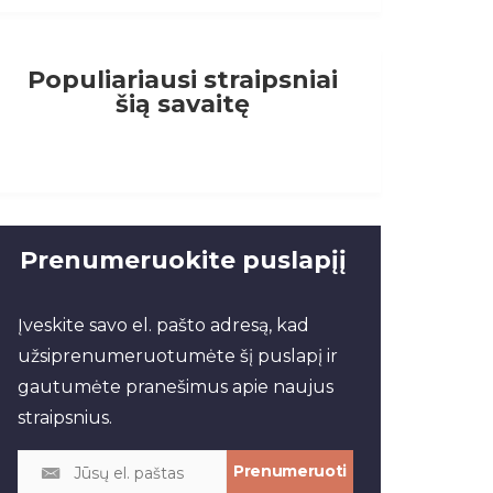
Populiariausi straipsniai
šią savaitę
Prenumeruokite puslapįį
Įveskite savo el. pašto adresą, kad
užsiprenumeruotumėte šį puslapį ir
gautumėte pranešimus apie naujus
straipsnius.