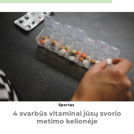
Sportas
4
s
v
a
r
b
ū
s
v
i
t
a
m
i
n
a
i
j
ū
s
ų
s
v
o
r
i
o
m
e
t
i
m
o
k
e
l
i
o
n
ė
j
e