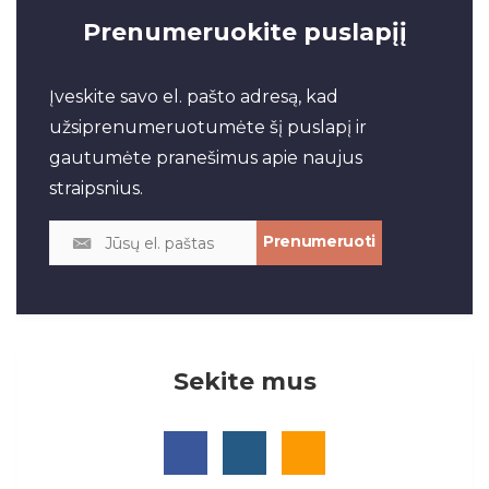
Prenumeruokite puslapįį
Įveskite savo el. pašto adresą, kad
užsiprenumeruotumėte šį puslapį ir
gautumėte pranešimus apie naujus
straipsnius.
Sekite mus