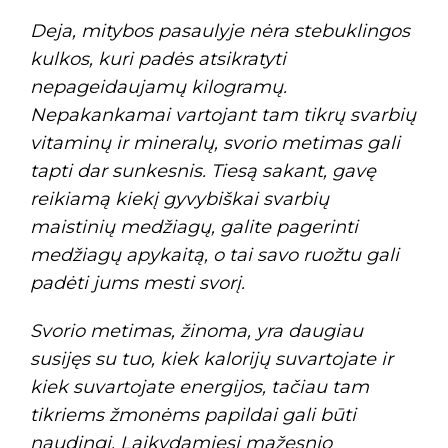
Deja, mitybos pasaulyje nėra stebuklingos
kulkos, kuri padės atsikratyti
nepageidaujamų kilogramų.
Nepakankamai vartojant tam tikrų svarbių
vitaminų ir mineralų, svorio metimas gali
tapti dar sunkesnis. Tiesą sakant, gavę
reikiamą kiekį gyvybiškai svarbių
maistinių medžiagų, galite pagerinti
medžiagų apykaitą, o tai savo ruožtu gali
padėti jums mesti svorį.
Svorio metimas, žinoma, yra daugiau
susijęs su tuo, kiek kalorijų suvartojate ir
kiek suvartojate energijos, tačiau tam
tikriems žmonėms papildai gali būti
naudingi. Laikydamiesi mažesnio