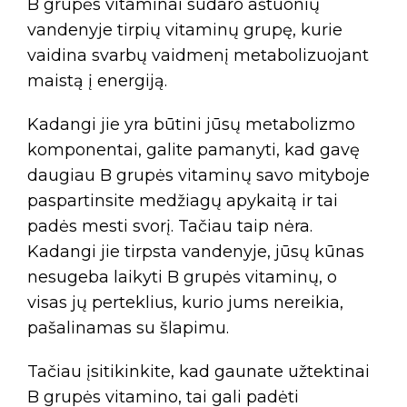
B grupės vitaminai sudaro aštuonių
vandenyje tirpių vitaminų grupę, kurie
vaidina svarbų vaidmenį metabolizuojant
maistą į energiją.
Kadangi jie yra būtini jūsų metabolizmo
komponentai, galite pamanyti, kad gavę
daugiau B grupės vitaminų savo mityboje
paspartinsite medžiagų apykaitą ir tai
padės mesti svorį. Tačiau taip nėra.
Kadangi jie tirpsta vandenyje, jūsų kūnas
nesugeba laikyti B grupės vitaminų, o
visas jų perteklius, kurio jums nereikia,
pašalinamas su šlapimu.
Tačiau įsitikinkite, kad gaunate užtektinai
B grupės vitamino, tai gali padėti