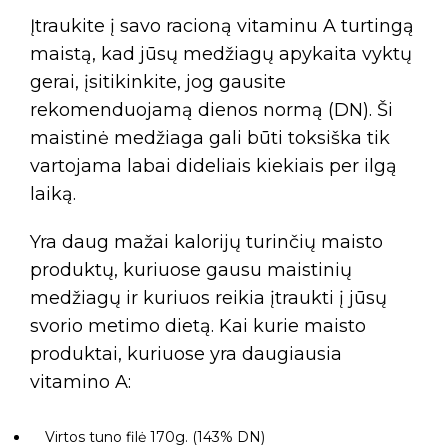
Įtraukite į savo racioną vitaminu A turtingą
maistą, kad jūsų medžiagų apykaita vyktų
gerai, įsitikinkite, jog gausite
rekomenduojamą dienos normą (DN). Ši
maistinė medžiaga gali būti toksiška tik
vartojama labai dideliais kiekiais per ilgą
laiką.
Yra daug mažai kalorijų turinčių maisto
produktų, kuriuose gausu maistinių
medžiagų ir kuriuos reikia įtraukti į jūsų
svorio metimo dietą. Kai kurie maisto
produktai, kuriuose yra daugiausia
vitamino A:
Virtos tuno filė 170g. (143% DN)