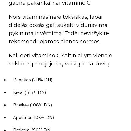
gauna pakankamai vitamino C.
Nors vitaminas nėra toksiškas, labai
didelės dozės gali sukelti viduriavimą,
pykinimą ir vėmimą. Todėl neviršykite
rekomenduojamos dienos normos.
Keli geri vitamino C šaltiniai yra vienoje
stiklinės porcijoje šių vaisių ir daržovių:
Paprikos (211% DN)
Kiviai (185% DN)
Braškės (108% DN)
Apelsinai (106% DN)
Brokoliai (90% DN)