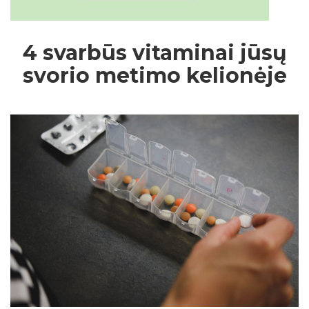
4 svarbūs vitaminai jūsų
svorio metimo kelionėje