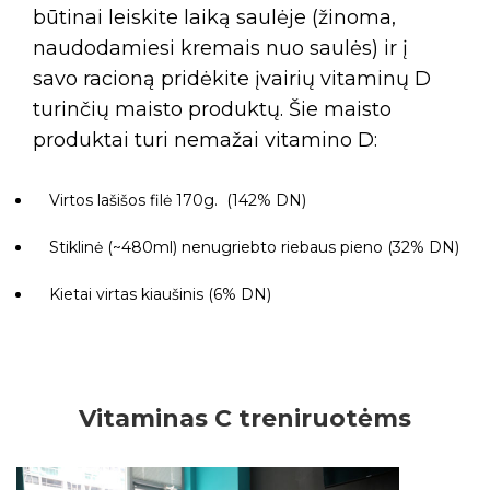
būtinai leiskite laiką saulėje (žinoma,
naudodamiesi kremais nuo saulės) ir į
savo racioną pridėkite įvairių vitaminų D
turinčių maisto produktų. Šie maisto
produktai turi nemažai vitamino D:
Virtos lašišos filė 170g. (142% DN)
Stiklinė (~480ml) nenugriebto riebaus pieno (32% DN)
Kietai virtas kiaušinis (6% DN)
Vitaminas C treniruotėms