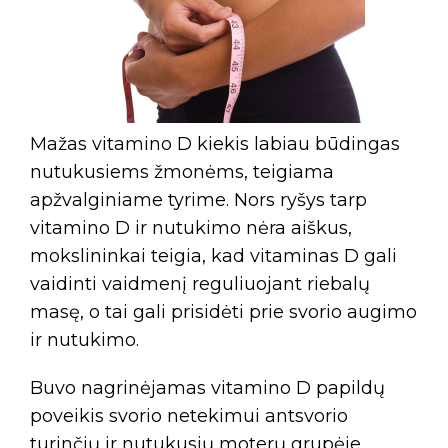
Mažas vitamino D kiekis labiau būdingas
nutukusiems žmonėms, teigiama
apžvalginiame tyrime. Nors ryšys tarp
vitamino D ir nutukimo nėra aiškus,
mokslininkai teigia, kad vitaminas D gali
vaidinti vaidmenį reguliuojant riebalų
masę, o tai gali prisidėti prie svorio augimo
ir nutukimo.
Buvo nagrinėjamas vitamino D papildų
poveikis svorio netekimui antsvorio
turinčių ir nutukusių moterų grupėje.