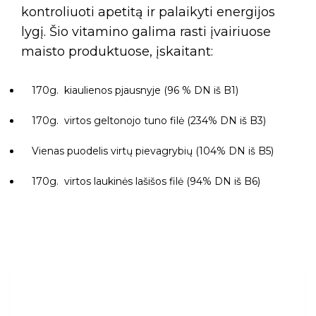
kontroliuoti apetitą ir palaikyti energijos
lygį. Šio vitamino galima rasti įvairiuose
maisto produktuose, įskaitant:
170g. kiaulienos pjausnyje (96 % DN iš B1)
170g. virtos geltonojo tuno filė (234% DN iš B3)
Vienas puodelis virtų pievagrybių (104% DN iš B5)
170g. virtos laukinės lašišos filė (94% DN iš B6)