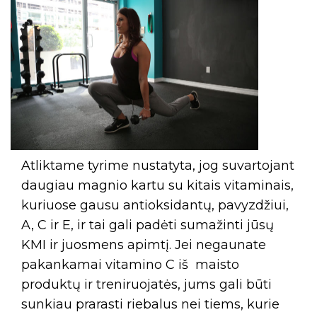
Atliktame tyrime nustatyta, jog suvartojant
daugiau magnio kartu su kitais vitaminais,
kuriuose gausu antioksidantų, pavyzdžiui,
A, C ir E, ir tai gali padėti sumažinti jūsų
KMI ir juosmens apimtį. Jei negaunate
pakankamai vitamino C iš maisto
produktų ir treniruojatės, jums gali būti
sunkiau prarasti riebalus nei tiems, kurie