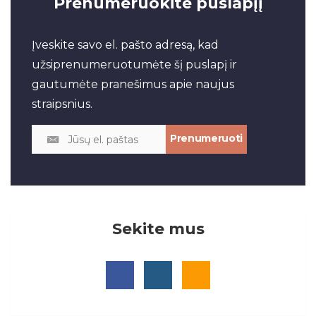
Prenumeruokite puslapįį
Įveskite savo el. pašto adresą, kad
užsiprenumeruotumėte šį puslapį ir
gautumėte pranešimus apie naujus
straipsnius.
Sekite mus