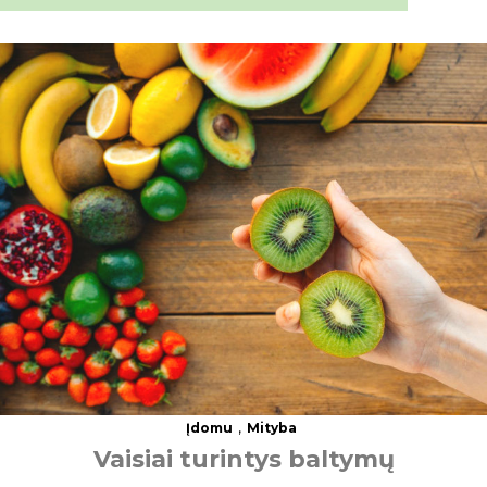
,
Įdomu
Mityba
V
a
i
s
i
a
i
t
u
r
i
n
t
y
s
b
a
l
t
y
m
ų