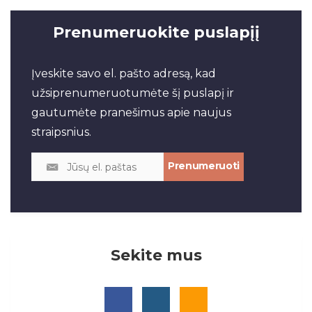
Prenumeruokite puslapįį
Įveskite savo el. pašto adresą, kad
užsiprenumeruotumėte šį puslapį ir
gautumėte pranešimus apie naujus
straipsnius.
Sekite mus