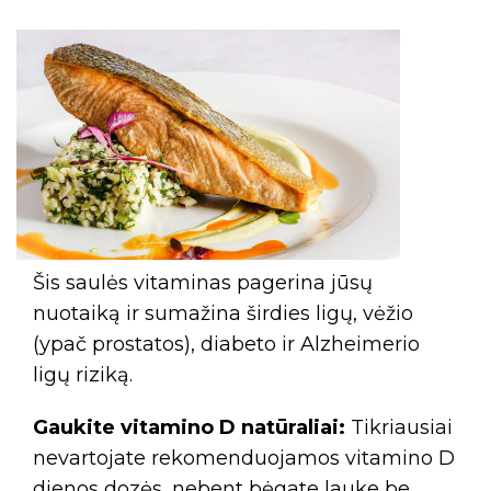
Šis saulės vitaminas pagerina jūsų
nuotaiką ir sumažina širdies ligų, vėžio
(ypač prostatos), diabeto ir Alzheimerio
ligų riziką.
Gaukite vitamino D natūraliai:
Tikriausiai
nevartojate rekomenduojamos vitamino D
dienos dozės, nebent bėgate lauke be