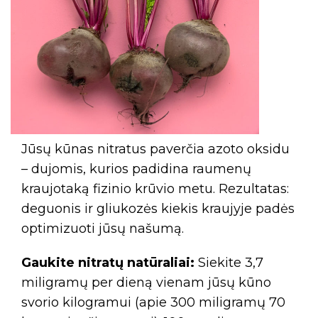
Jūsų kūnas nitratus paverčia azoto oksidu
– dujomis, kurios padidina raumenų
kraujotaką fizinio krūvio metu. Rezultatas:
deguonis ir gliukozės kiekis kraujyje padės
optimizuoti jūsų našumą.
Gaukite nitratų natūraliai:
Siekite 3,7
miligramų per dieną vienam jūsų kūno
svorio kilogramui (apie 300 miligramų 70