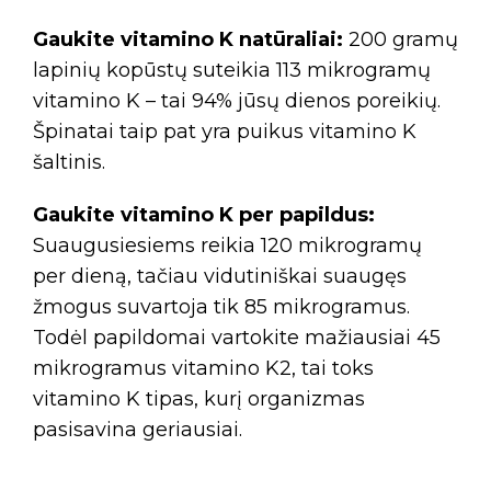
Gaukite vitamino K natūraliai:
200 gramų
lapinių kopūstų suteikia 113 mikrogramų
vitamino K – tai 94% jūsų dienos poreikių.
Špinatai taip pat yra puikus vitamino K
šaltinis.
Gaukite vitamino K per papildus:
Suaugusiesiems reikia 120 mikrogramų
per dieną, tačiau vidutiniškai suaugęs
žmogus suvartoja tik 85 mikrogramus.
Todėl papildomai vartokite mažiausiai 45
mikrogramus vitamino K2, tai toks
vitamino K tipas, kurį organizmas
pasisavina geriausiai.