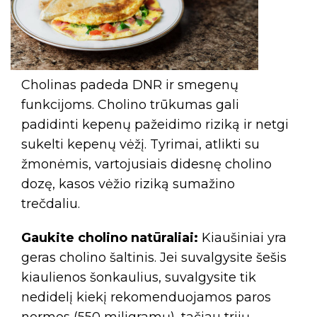
Cholinas padeda DNR ir smegenų
funkcijoms. Cholino trūkumas gali
padidinti kepenų pažeidimo riziką ir netgi
sukelti kepenų vėžį. Tyrimai, atlikti su
žmonėmis, vartojusiais didesnę cholino
dozę, kasos vėžio riziką sumažino
trečdaliu.
Gaukite cholino natūraliai:
Kiaušiniai yra
geras cholino šaltinis. Jei suvalgysite šešis
kiaulienos šonkaulius, suvalgysite tik
nedidelį kiekį rekomenduojamos paros