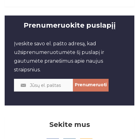
Prenumeruokite puslapįį
Įveskite savo el. pašto adresą, kad
užsiprenumeruotumėte šį puslapį ir
gautumėte pranešimus apie naujus
straipsnius.
Sekite mus