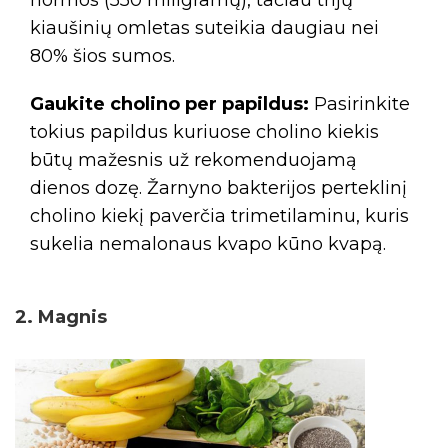
normos (550 miligramų), tačiau trijų
kiaušinių omletas suteikia daugiau nei
80% šios sumos.
Gaukite cholino per papildus:
Pasirinkite
tokius papildus kuriuose cholino kiekis
būtų mažesnis už rekomenduojamą
dienos dozę. Žarnyno bakterijos perteklinį
cholino kiekį paverčia trimetilaminu, kuris
sukelia nemalonaus kvapo kūno kvapą.
2. Magnis