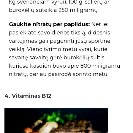
kg sveriančiam vyrui). 100 g. salierų ar
burokėlių suteikia 250 miligramų.
Gaukite nitratų per papildus:
Net jei
pasiekiate savo dienos tikslą, didesnis
vartojimas gali pagerinti jūsų sportinę
veiklą. Vieno tyrimo metu vyrai, kurie
savaitę savaitę gėrė burokėlių sultis,
kuriose kasdien buvo apie 800 miligramų
nitratų, geriau pasirodė sprinto metu.
4. Vitaminas B12