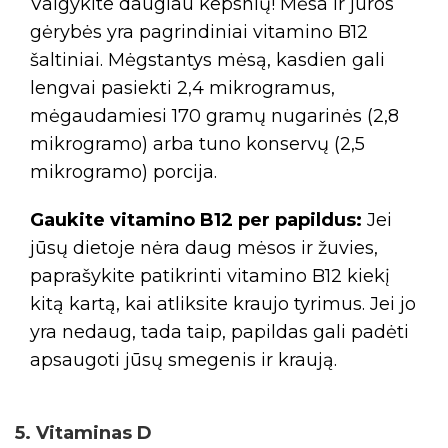
Valgykite daugiau kepsnių! Mėsa ir jūros
gėrybės yra pagrindiniai vitamino B12
šaltiniai. Mėgstantys mėsą, kasdien gali
lengvai pasiekti 2,4 mikrogramus,
mėgaudamiesi 170 gramų nugarinės (2,8
mikrogramo) arba tuno konservų (2,5
mikrogramo) porcija.
Gaukite vitamino B12 per papildus:
Jei
jūsų dietoje nėra daug mėsos ir žuvies,
paprašykite patikrinti vitamino B12 kiekį
kitą kartą, kai atliksite kraujo tyrimus. Jei jo
yra nedaug, tada taip, papildas gali padėti
apsaugoti jūsų smegenis ir kraują.
5. Vitaminas D