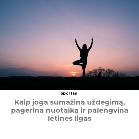
Sportas
K
a
i
p
j
o
g
a
s
u
m
a
ž
i
n
a
u
ž
d
e
g
i
m
ą
,
p
a
g
e
r
i
n
a
n
u
o
t
a
i
k
ą
i
r
p
a
l
e
n
g
v
i
n
a
l
ė
t
i
n
e
s
l
i
g
a
s