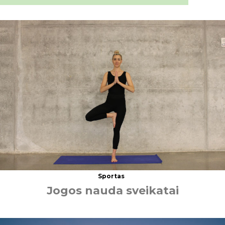
Sportas
J
o
g
o
s
n
a
u
d
a
s
v
e
i
k
a
t
a
i