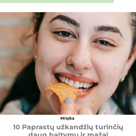
Mityba
1
0
P
a
p
r
a
s
t
ų
u
ž
k
a
n
d
ž
i
ų
t
u
r
i
n
č
i
ų
d
a
u
g
b
a
l
t
y
m
ų
i
r
m
a
ž
a
i