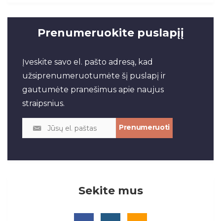
Prenumeruokite puslapįį
Įveskite savo el. pašto adresą, kad
užsiprenumeruotumėte šį puslapį ir
gautumėte pranešimus apie naujus
straipsnius.
Sekite mus