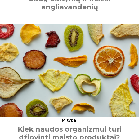
a
n
g
l
i
a
v
a
n
d
e
n
i
ų
Mityba
K
i
e
k
n
a
u
d
o
s
o
r
g
a
n
i
z
m
u
i
t
u
r
i
d
ž
i
o
v
i
n
t
i
m
a
i
s
t
o
p
r
o
d
u
k
t
a
i
?