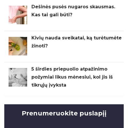
Dešinės pusės nugaros skausmas.
Kas tai gali būti?
Kivių nauda sveikatai, ką turėtumėte
žinoti?
5 širdies priepuolio atpažinimo
požymiai likus mėnesiui, kol jis iš
tikrųjų įvyksta
Prenumeruokite puslapįį