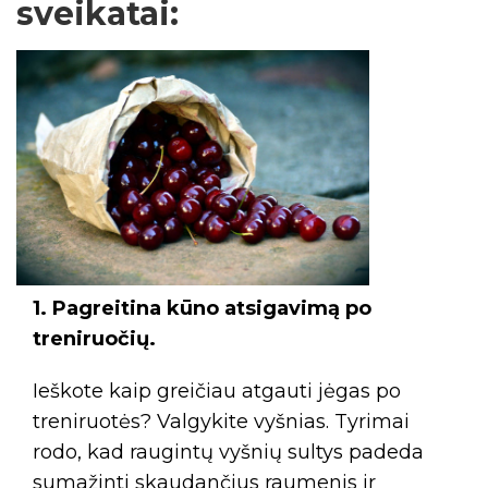
sveikatai
:
1. Pagreitina kūno atsigavimą po
treniruočių.
Ieškote kaip greičiau atgauti jėgas po
treniruotės? Valgykite vyšnias. Tyrimai
rodo, kad raugintų vyšnių sultys padeda
sumažinti skaudančius raumenis ir