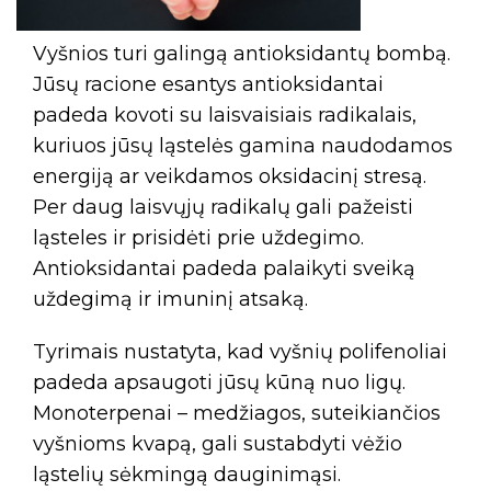
Vyšnios turi galingą antioksidantų bombą.
Jūsų racione esantys antioksidantai
padeda kovoti su laisvaisiais radikalais,
kuriuos jūsų ląstelės gamina naudodamos
energiją ar veikdamos oksidacinį stresą.
Per daug laisvųjų radikalų gali pažeisti
ląsteles ir prisidėti prie uždegimo.
Antioksidantai padeda palaikyti sveiką
uždegimą ir imuninį atsaką.
Tyrimais nustatyta, kad vyšnių polifenoliai
padeda apsaugoti jūsų kūną nuo ligų.
Monoterpenai – medžiagos, suteikiančios
vyšnioms kvapą, gali sustabdyti vėžio
ląstelių sėkmingą dauginimąsi.