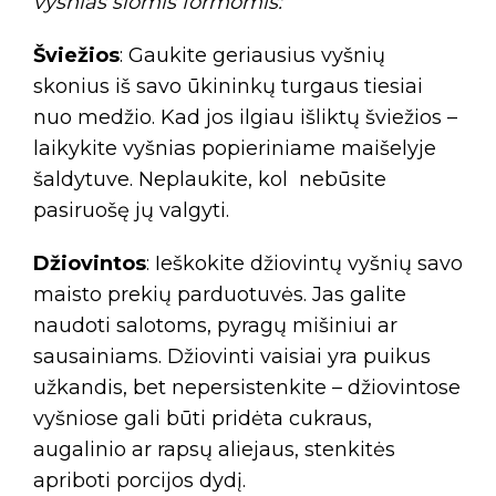
vyšnias šiomis formomis:
Šviežios
: Gaukite geriausius vyšnių
skonius iš savo ūkininkų turgaus tiesiai
nuo medžio. Kad jos ilgiau išliktų šviežios –
laikykite vyšnias popieriniame maišelyje
šaldytuve. Neplaukite, kol nebūsite
pasiruošę jų valgyti.
Džiovintos
: Ieškokite džiovintų vyšnių savo
maisto prekių parduotuvės. Jas galite
naudoti salotoms, pyragų mišiniui ar
sausainiams. Džiovinti vaisiai yra puikus
užkandis, bet nepersistenkite – džiovintose
vyšniose gali būti pridėta cukraus,
augalinio ar rapsų aliejaus, stenkitės
apriboti porcijos dydį.