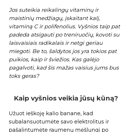
Jos suteikia reikalingų vitaminų ir
maistinių medžiagų, įskaitant kalį,
vitaminą C ir polifenolius. Vyšnios taip pat
padeda atsigauti po treniruočių, kovoti su
laisvaisiais radikalais ir netgi geriau
miegoti. Be to, šaldytos jos yra tokios pat
puikios, kaip ir šviežios. Kas galėjo
pagalvoti, kad šis mažas vaisius jums bus
toks geras?
Kaip vyšnios veikia jūsų kūną?
Užuot ieškoję kalio banane, kad
subalansuotumėte savo elektrolitus ir
pašalintumėte raumenų mėšlungį po