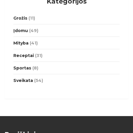
Kategorijos
Grožis
(11)
Įdomu
(49)
Mityba
(41)
Receptai
(31)
Sportas
(8)
Sveikata
(54)