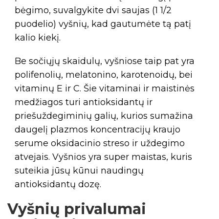
bėgimo, suvalgykite dvi saujas (1 1/2
puodelio) vyšnių, kad gautumėte tą patį
kalio kiekį.
Be sočiųjų skaidulų, vyšniose taip pat yra
polifenolių, melatonino, karotenoidų, bei
vitaminų E ir C. Šie vitaminai ir maistinės
medžiagos turi antioksidantų ir
priešuždegiminių galių, kurios sumažina
daugelį plazmos koncentracijų kraujo
serume oksidacinio streso ir uždegimo
atvejais. Vyšnios yra super maistas, kuris
suteikia jūsų kūnui naudingų
antioksidantų dozę.
Vyšnių privalumai