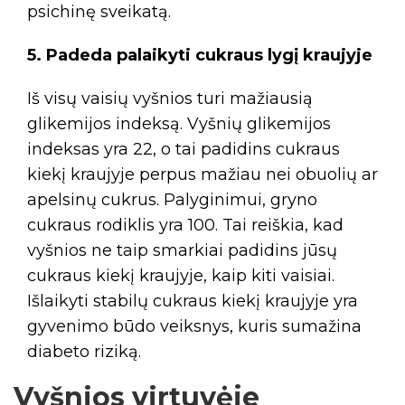
psichinę sveikatą.
5. Padeda palaikyti cukraus lygį kraujyje
Iš visų vaisių vyšnios turi mažiausią
glikemijos indeksą. Vyšnių glikemijos
indeksas yra 22, o tai padidins cukraus
kiekį kraujyje perpus mažiau nei obuolių ar
apelsinų cukrus. Palyginimui, gryno
cukraus rodiklis yra 100. Tai reiškia, kad
vyšnios ne taip smarkiai padidins jūsų
cukraus kiekį kraujyje, kaip kiti vaisiai.
Išlaikyti stabilų cukraus kiekį kraujyje yra
gyvenimo būdo veiksnys, kuris sumažina
diabeto riziką.
Vyšnios virtuvėje