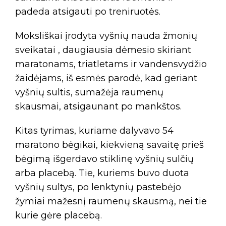
padeda atsigauti po treniruotės.
Moksliškai įrodyta vyšnių nauda žmonių
sveikatai , daugiausia dėmesio skiriant
maratonams, triatletams ir vandensvydžio
žaidėjams, iš esmės parodė, kad geriant
vyšnių sultis, sumažėja raumenų
skausmai, atsigaunant po mankštos.
Kitas tyrimas, kuriame dalyvavo 54
maratono bėgikai, kiekvieną savaitę prieš
bėgimą išgerdavo stiklinę vyšnių sulčių
arba placebą. Tie, kuriems buvo duota
vyšnių sultys, po lenktynių pastebėjo
žymiai mažesnį raumenų skausmą, nei tie
kurie gėre placebą.