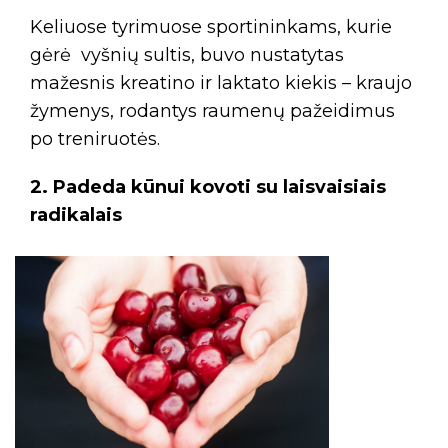
Keliuose tyrimuose sportininkams, kurie
gėrė vyšnių sultis, buvo nustatytas
mažesnis kreatino ir laktato kiekis – kraujo
žymenys, rodantys raumenų pažeidimus
po treniruotės.
2. Padeda kūnui kovoti su laisvaisiais
radikalais