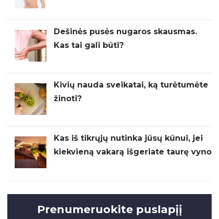
Dešinės pusės nugaros skausmas.
Kas tai gali būti?
Kivių nauda sveikatai, ką turėtumėte
žinoti?
Kas iš tikrųjų nutinka jūsų kūnui, jei
kiekvieną vakarą išgeriate taurę vyno
Prenumeruokite puslapįį