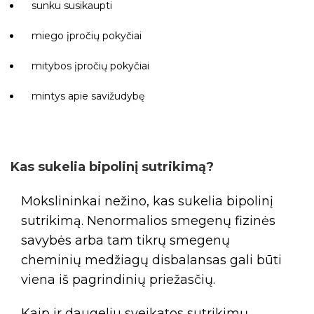
sunku susikaupti
miego įpročių pokyčiai
mitybos įpročių pokyčiai
mintys apie savižudybę
Kas sukelia bipolinį sutrikimą?
Mokslininkai nežino, kas sukelia bipolinį
sutrikimą. Nenormalios smegenų fizinės
savybės arba tam tikrų smegenų
cheminių medžiagų disbalansas gali būti
viena iš pagrindinių priežasčių.
Kaip ir daugeliu sveikatos sutrikimų,