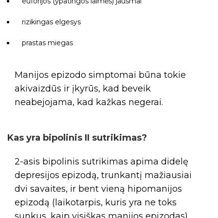
euforijos (ypatingos laimės) jausmai
rizikingas elgesys
prastas miegas
Manijos epizodo simptomai būna tokie
akivaizdūs ir įkyrūs, kad beveik
neabejojama, kad kažkas negerai.
Kas yra bipolinis II sutrikimas?
2-asis bipolinis sutrikimas apima didelę
depresijos epizodą, trunkantį mažiausiai
dvi savaites, ir bent vieną hipomanijos
epizodą (laikotarpis, kuris yra ne toks
sunkus, kaip visiškas manijos epizodas).