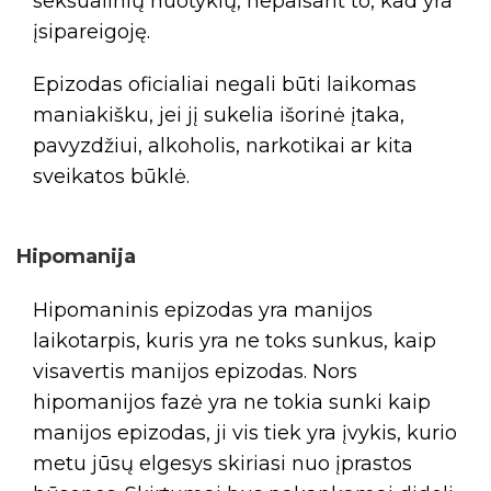
seksualinių nuotykių, nepaisant to, kad yra
įsipareigoję.
Epizodas oficialiai negali būti laikomas
maniakišku, jei jį sukelia išorinė įtaka,
pavyzdžiui, alkoholis, narkotikai ar kita
sveikatos būklė.
Hipomanija
Hipomaninis epizodas yra manijos
laikotarpis, kuris yra ne toks sunkus, kaip
visavertis manijos epizodas. Nors
hipomanijos fazė yra ne tokia sunki kaip
manijos epizodas, ji vis tiek yra įvykis, kurio
metu jūsų elgesys skiriasi nuo įprastos