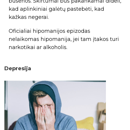
būsenos. Skirtumai bus pakankamai dideli,
kad aplinkiniai galėtų pastebėti, kad
kažkas negerai.
Oficialiai hipomanijos epizodas
nelaikomas hipomanija, jei tam įtakos turi
narkotikai ar alkoholis.
Depresija