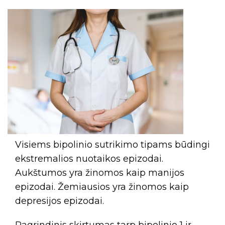
Visiems bipolinio sutrikimo tipams būdingi
ekstremalios nuotaikos epizodai.
Aukštumos yra žinomos kaip manijos
epizodai. Žemiausios yra žinomos kaip
depresijos epizodai.
Pagrindinis skirtumas tarp bipolinio 1 ir