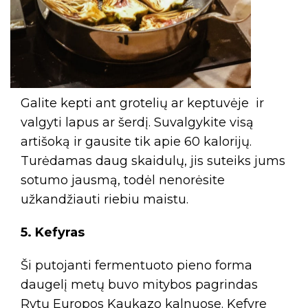
Galite kepti ant grotelių ar keptuvėje ir
valgyti lapus ar šerdį. Suvalgykite visą
artišoką ir gausite tik apie 60 kalorijų.
Turėdamas daug skaidulų, jis suteiks jums
sotumo jausmą, todėl nenorėsite
užkandžiauti riebiu maistu.
5. Kefyras
Ši putojanti fermentuoto pieno forma
daugelį metų buvo mitybos pagrindas
Rytų Europos Kaukazo kalnuose. Kefyre