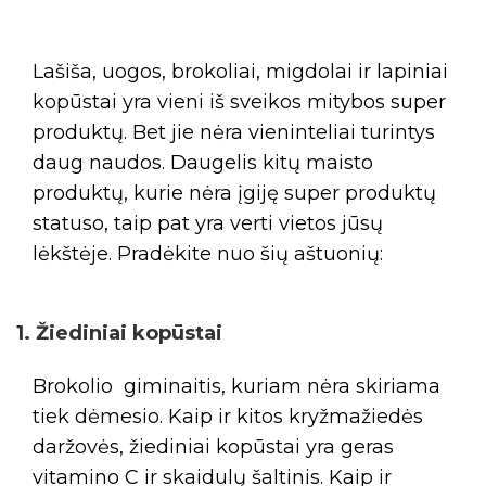
Lašiša, uogos, brokoliai, migdolai ir lapiniai
kopūstai yra vieni iš sveikos mitybos super
produktų. Bet jie nėra vieninteliai turintys
daug naudos. Daugelis kitų maisto
produktų, kurie nėra įgiję super produktų
statuso, taip pat yra verti vietos jūsų
lėkštėje. Pradėkite nuo šių aštuonių:
1. Žiediniai kopūstai
Brokolio giminaitis, kuriam nėra skiriama
tiek dėmesio. Kaip ir kitos kryžmažiedės
daržovės, žiediniai kopūstai yra geras
vitamino C ir skaidulų šaltinis. Kaip ir