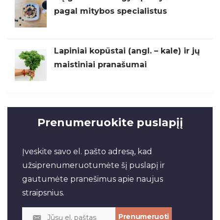
pagal mitybos specialistus
Lapiniai kopūstai (angl. – kale) ir jų
maistiniai pranašumai
Prenumeruokite puslapįį
Įveskite savo el. pašto adresą, kad
užsiprenumeruotumėte šį puslapį ir
gautumėte pranešimus apie naujus
straipsnius.