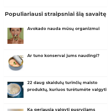
Populiariausi straipsniai šią savaitę
Avokado nauda mūsų organizmui
Ar tuno konservai jums naudingi?
22 daug skaidulų turinčių maisto
produktų, kuriuos turėtumėte valgyti
Ką geriausia valgyti pusryčiams