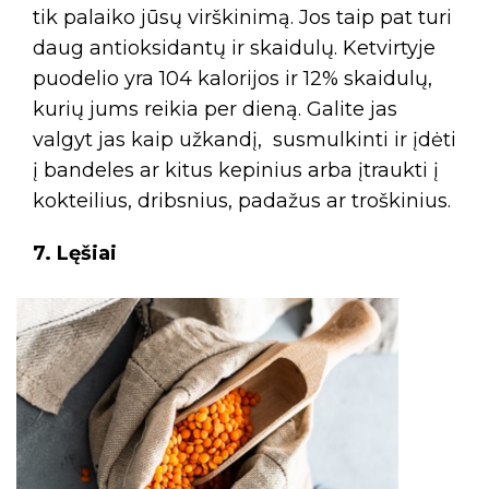
tik palaiko jūsų virškinimą. Jos taip pat turi
daug antioksidantų ir skaidulų. Ketvirtyje
puodelio yra 104 kalorijos ir 12% skaidulų,
kurių jums reikia per dieną. Galite jas
valgyt jas kaip užkandį, susmulkinti ir įdėti
į bandeles ar kitus kepinius arba įtraukti į
kokteilius, dribsnius, padažus ar troškinius.
7. Lęšiai