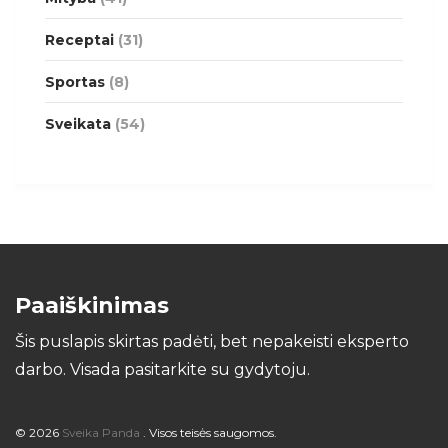
Receptai
(31)
Sportas
(8)
Sveikata
(54)
Paaiškinimas
Šis puslapis skirtas padėti, bet nepakeisti eksperto
darbo. Visada pasitarkite su gydytoju.
© 2026
Sveika Panda
. Visos teisės saugomos.