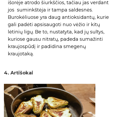
išorėje atrodo šiurkščios, tačiau jas verdant
jos suminkštėja ir tampa saldesnės.
Burokėliuose yra daug antioksidantų, kurie
gali padėti apsisaugoti nuo vėžio ir kitų
lėtinių ligų. Be to, nustatyta, kad jų sultys,
kuriose gausu nitratų, padeda sumažinti
kraujospūdį ir padidina smegenų
kraujotaką.
4. Artišokai