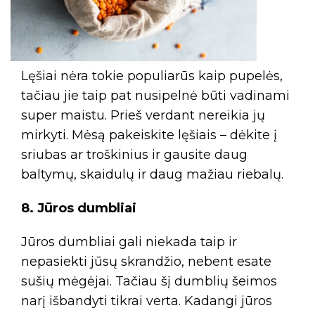
Lęšiai nėra tokie populiarūs kaip pupelės,
tačiau jie taip pat nusipelnė būti vadinami
super maistu. Prieš verdant nereikia jų
mirkyti. Mėsą pakeiskite lęšiais – dėkite į
sriubas ar troškinius ir gausite daug
baltymų, skaidulų ir daug mažiau riebalų.
8. Jūros dumbliai
Jūros dumbliai gali niekada taip ir
nepasiekti jūsų skrandžio, nebent esate
sušių mėgėjai. Tačiau šį dumblių šeimos
narį išbandyti tikrai verta. Kadangi jūros