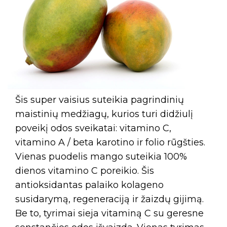
Šis super vaisius suteikia pagrindinių
maistinių medžiagų, kurios turi didžiulį
poveikį odos sveikatai: vitamino C,
vitamino A / beta karotino ir folio rūgšties.
Vienas puodelis mango suteikia 100%
dienos vitamino C poreikio. Šis
antioksidantas palaiko kolageno
susidarymą, regeneraciją ir žaizdų gijimą.
Be to, tyrimai sieja vitaminą C su geresne