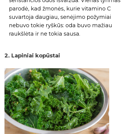
senstančios odos išvaizda. Vienas tyrimas
parodė, kad žmonės, kurie vitamino C
suvartoja daugiau, senėjimo požymiai
nebuvo tokie ryškūs: oda buvo mažiau
raukšlėta ir ne tokia sausa.
2. Lapiniai kopūstai