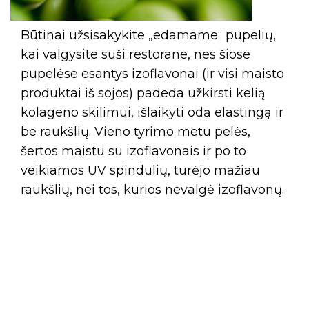
Būtinai užsisakykite „edamame“ pupelių,
kai valgysite suši restorane, nes šiose
pupelėse esantys izoflavonai (ir visi maisto
produktai iš sojos) padeda užkirsti kelią
kolageno skilimui, išlaikyti odą elastingą ir
be raukšlių. Vieno tyrimo metu pelės,
šertos maistu su izoflavonais ir po to
veikiamos UV spindulių, turėjo mažiau
raukšlių, nei tos, kurios nevalgė izoflavonų.