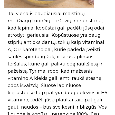
Tai viena iš daugiausiai maistinių
medžiagų turinčių daržovių, nenuostabu,
kad lapiniai kopūstai gali padėti jūsų odai
atrodyti geriausiai. Kopūstuose yra daug
stiprių antioksidantų, tokių kaip vitaminai
A, C ir karotenoidai, kurie padeda įveikti
saulės spindulių žalą ir kitus aplinkos
teršalus, kurie gali palikti odą raukšlėtą ir
pažeistą. Tyrimai rodo, kad mažesnis
vitamino A kiekis gali lemti raukšlėtesnę
odos išvaizdą. Šiuose lapiniuose
kopūstuose taip pat yra daug geležies ir B6
vitamino, todėl jūsų plaukai taip pat gali
gauti naudos – bus sveikesni ir blizgūs. Vos
1 puodelis kopūstų patenkina 180% jūsų