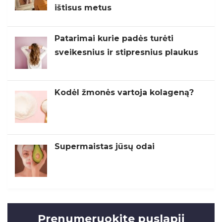
ištisus metus
Patarimai kurie padės turėti
sveikesnius ir stipresnius plaukus
Kodėl žmonės vartoja kolageną?
Supermaistas jūsų odai
Prenumeruokite puslapįį