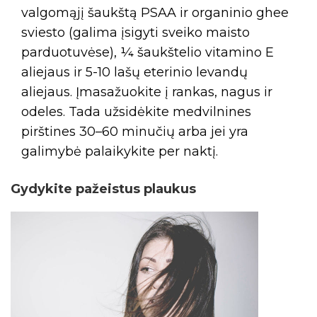
valgomąjį šaukštą PSAA ir organinio ghee
sviesto (galima įsigyti sveiko maisto
parduotuvėse), ¼ šaukštelio vitamino E
aliejaus ir 5-10 lašų eterinio levandų
aliejaus. Įmasažuokite į rankas, nagus ir
odeles. Tada užsidėkite medvilnines
pirštines 30–60 minučių arba jei yra
galimybė palaikykite per naktį.
Gydykite pažeistus plaukus