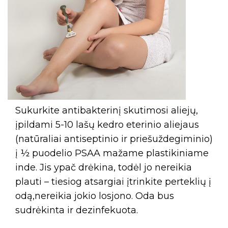
Sukurkite antibakterinį skutimosi aliejų,
įpildami 5-10 lašų kedro eterinio aliejaus
(natūraliai antiseptinio ir priešuždegiminio)
į ½ puodelio PSAA mažame plastikiniame
inde. Jis ypač drėkina, todėl jo nereikia
plauti – tiesiog atsargiai įtrinkite perteklių į
odą,nereikia jokio losjono. Oda bus
sudrėkinta ir dezinfekuota.