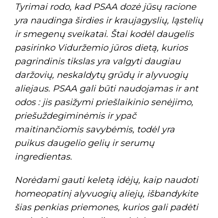
Tyrimai rodo, kad PSAA dozė jūsų racione
yra naudinga širdies ir kraujagyslių, ląstelių
ir smegenų sveikatai. Štai kodėl daugelis
pasirinko Viduržemio jūros dietą, kurios
pagrindinis tikslas yra valgyti daugiau
daržovių, neskaldytų grūdų ir alyvuogių
aliejaus. PSAA gali būti naudojamas ir ant
odos : jis pasižymi priešlaikinio senėjimo,
priešuždegiminėmis ir ypač
maitinančiomis savybėmis, todėl yra
puikus daugelio gelių ir serumų
ingredientas.
Norėdami gauti keletą idėjų, kaip naudoti
homeopatinį alyvuogių aliejų, išbandykite
šias penkias priemones, kurios gali padėti