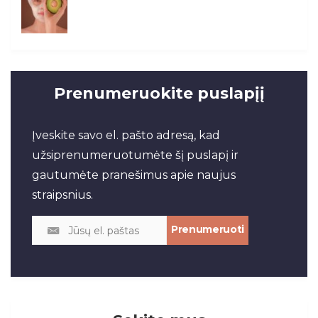
Prenumeruokite puslapįį
Įveskite savo el. pašto adresą, kad
užsiprenumeruotumėte šį puslapį ir
gautumėte pranešimus apie naujus
straipsnius.