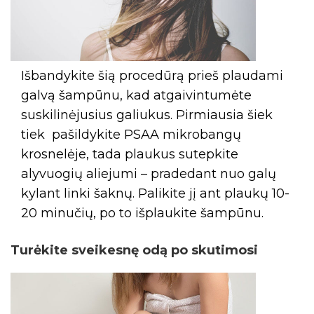
Išbandykite šią procedūrą prieš plaudami
galvą šampūnu, kad atgaivintumėte
suskilinėjusius galiukus. Pirmiausia šiek
tiek pašildykite PSAA mikrobangų
krosnelėje, tada plaukus sutepkite
alyvuogių aliejumi – pradedant nuo galų
kylant linki šaknų. Palikite jį ant plaukų 10-
20 minučių, po to išplaukite šampūnu.
Turėkite sveikesnę odą po skutimosi